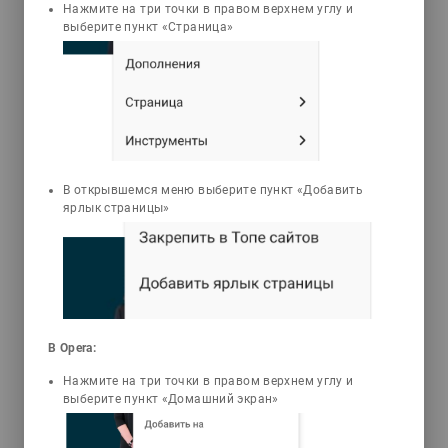
Нажмите на три точки в правом верхнем углу и
3D Анимации
Тесты
выберите пункт «Страница»
Байдабеков Ауез
Инженерлік графика. Сандық
проекциялар
Оқулықта жеміс-көкөніс
шаруашылығының өндірісінің негіздері,
В открывшемся меню выберите пункт «Добавить
Қазақстанда таралған жеміс-
ярлык страницы»
көкөністердің жалпы ерекшеліктері,
биологиясы мен оларды өсіру
технологиялары келтірілген. Оқулық
ауыл шаруашылық жоғары және орта
арнаулы оқу орындарының жеміс-
көкөніс шаруашылығы
В Opera:
мамандықтарының білім
алушыларына, ауыл шаруашылығы
Нажмите на три точки в правом верхнем углу и
өндірісі қызметкерлеріне арналған.
выберите пункт «Домашний экран»