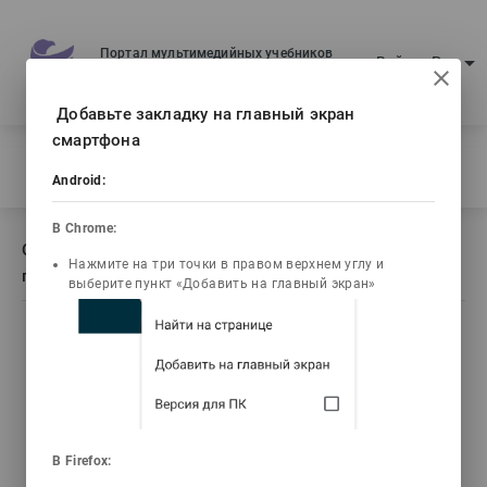
Портал мультимедийных учебников
arrow_drop_down
Войти
Рус
Ваш IP: 216.73.217.129
Добавьте закладку на главный экран
смартфона
Главная
/
Описание книги Инженерлік графика. Сандық проекциялар
Android:
В Chrome:
Описание книги Инженерлік графика. Сандық
Нажмите на три точки в правом верхнем углу и
проекциялар
выберите пункт «Добавить на главный экран»
list_alt
library_books
video_library
Содержание
Текст книги
Видео лекции
3d_rotation
live_help
В Firefox: