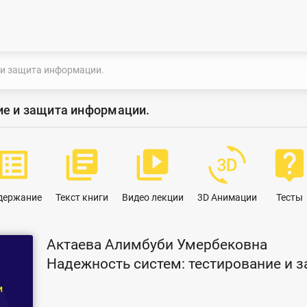
 и защита информации.
ие и защита информации.
ist_alt
library_books
video_library
3d_rotation
live_hel
держание
Текст книги
Видео лекции
3D Анимации
Тесты
Актаева Алимбуби Умербековна
Надежность систем: тестирование и 