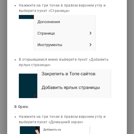
Нажмите на три точки в правом верхнем углу и
выберите пункт «Страница»
Кусаинова Алихан
Кадырхановна
Бейорганикалық химия
практикумы
Медициналық жоғары оқу
орындарының студенттеріне арналған
В открывшемся меню выберите пункт «Добавить
оқу-әдістемелік нұсқаулық
ярлык страницы»
бейорганикалық химияның типтік
бағдарламасына сәйкес әзірленген.
Әдістемелік нұсқауда дәрістер,
сабақтардың тақырыптары мен
мазмұны, зертханалық жұмыстардың
сипаттамасы, тақырып бойынша
есептер шығару, өз бетінше
В Opera:
дайындыққа арналған тапсырмалар,
Нажмите на три точки в правом верхнем углу и
сабақтың мазмұны және өткізу
выберите пункт «Домашний экран»
әдістемесі, жаттығулар мен сабақта
қарастырылатын тақырыптың негізгі