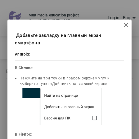
Multimedia education project
arrow_drop_down
Log in
Eng
Ваш IP: 216.73.217.153
Добавьте закладку на главный экран
смартфона
Home
/
Book description Бейорганикалық химия практикумы
Android:
В Chrome:
Book description Бейорганикалық химия практикумы
Нажмите на три точки в правом верхнем углу и
выберите пункт «Добавить на главный экран»
list_alt
library_books
video_library
Contents
Текст книги
Video lectures
3d_rotation
emoji_objects
live_help
В Firefox:
3D Animations
Problems
Tests